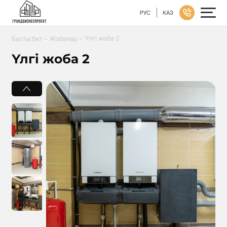
РУС
КАЗ
–
–
Үлгі жоба 2
Басты бет
Жобалар
Үлгі жоба 2