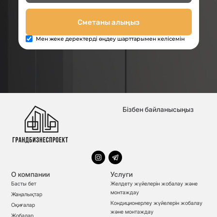
Сметаны алыңыз
Мен жеке деректерді өңдеу шарттарымен келісемін
Бізбен байланысыңыз
О компании
Услуги
Басты бет
Желдету жүйелерін жобалау және
монтаждау
Жаңалықтар
Кондиционерлеу жүйелерін жобалау
Оқиғалар
және монтаждау
Жобалар