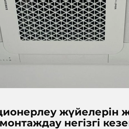
ионерлеу жүйелерін 
монтаждау негізгі кезе