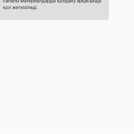
сапалы материалдарды қолдану арқасында
қол жеткізіледі.