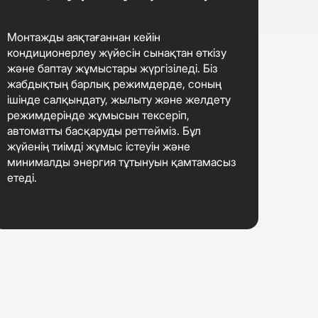
Монтажды аяқтағаннан кейін
кондиционерлеу жүйесін сынақтан өткізу
және баптау жұмыстары жүргізіледі. Біз
жабдықтың барлық режимдерде, соның
ішінде салқындату, жылыту және желдету
режимдерінде жұмысын тексеріп,
автоматты басқаруды реттейміз. Бұл
жүйенің тиімді жұмыс істеуін және
минималды энергия тұтынуын қамтамасыз
етеді.