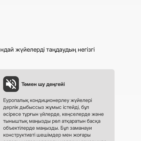
ндай жүйелерді таңдаудың негізгі
Төмен шу деңгейі
Еуропалық кондиционерлеу жүйелері
дерлік дыбыссыз жұмыс істейді, бұл
әсіресе тұрғын үйлерде, кеңселерде және
тыныштық маңызды рөл атқаратын басқа
объектілерде маңызды. Бұл заманауи
конструктивті шешімдер мен жоғары