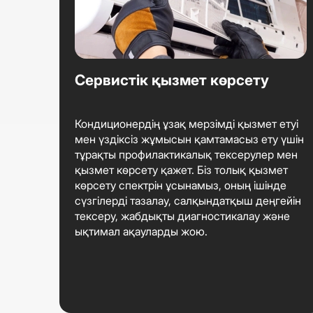
Сервистік қызмет көрсету
Кондиционердің ұзақ мерзімді қызмет етуі
мен үздіксіз жұмысын қамтамасыз ету үшін
тұрақты профилактикалық тексерулер мен
қызмет көрсету қажет. Біз толық қызмет
көрсету спектрін ұсынамыз, оның ішінде
сүзгілерді тазалау, салқындатқыш деңгейін
тексеру, жабдықты диагностикалау және
ықтимал ақауларды жою.