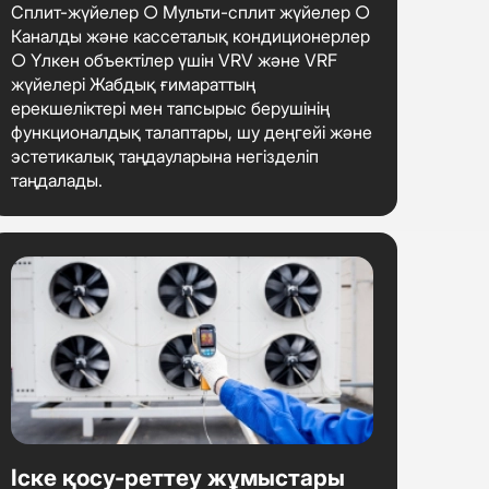
Сплит-жүйелер ○ Мульти-сплит жүйелер ○
Каналды және кассеталық кондиционерлер
○ Үлкен объектілер үшін VRV және VRF
жүйелері Жабдық ғимараттың
ерекшеліктері мен тапсырыс берушінің
функционалдық талаптары, шу деңгейі және
эстетикалық таңдауларына негізделіп
таңдалады.
Іске қосу-реттеу жұмыстары