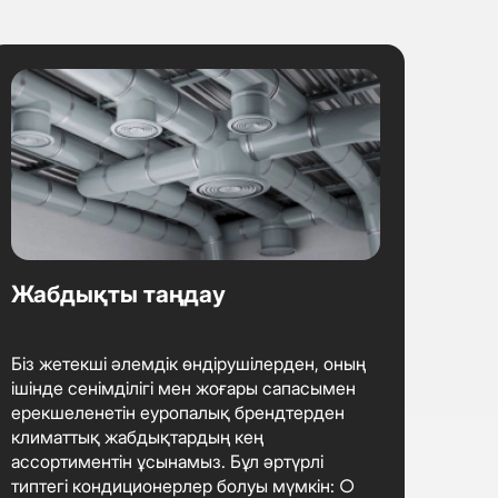
Жабдықты таңдау
Біз жетекші әлемдік өндірушілерден, оның
ішінде сенімділігі мен жоғары сапасымен
ерекшеленетін еуропалық брендтерден
климаттық жабдықтардың кең
ассортиментін ұсынамыз. Бұл әртүрлі
типтегі кондиционерлер болуы мүмкін: ○