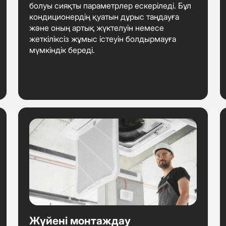
болуы сияқты параметрлер ескеріледі. Бұл
кондиционердің қуатын дұрыс таңдауға
және оның артық жүктелуін немесе
жеткіліксіз жұмыс істеуін болдырмауға
мүмкіндік береді.
Жүйені монтаждау