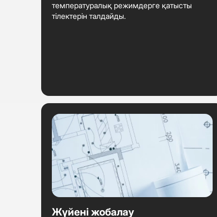
температуралық режимдерге қатысты
тілектерін талдайды.
Жүйені жобалау