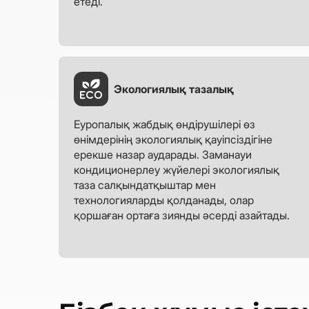
етеді.
Экологиялық тазалық
Еуропалық жабдық өндірушілері өз
өнімдерінің экологиялық қауіпсіздігіне
ерекше назар аударады. Заманауи
кондиционерлеу жүйелері экологиялық
таза салқындатқыштар мен
технологияларды қолданады, олар
қоршаған ортаға зиянды әсерді азайтады.