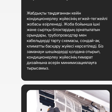
Жабдықты таңдағаннан кейін
кондиционерлеу жүйесінің егжей-тегжейлі
жобасы әзірленеді. Жоба бойынша ішкі
және сыртқы блоктардың орнатылатын
орындары, трубопроводтар мен
кабельдерді тарту схемасы, сондай-ақ
климатты басқару жүйесі көрсетіледі. Біз
заманауи шешімдерді қолдана отырып,
кондиционерлеу жүйесінің ғимарат
дизайнына әсерін минимизациялауға
тырысамыз.