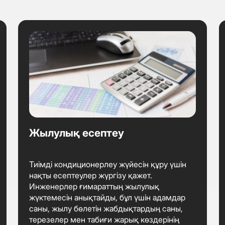
Жылулық есептеу
Тиімді кондиционерлеу жүйесін құру үшін
нақты есептеулер жүргізу қажет.
Инженерлер ғимараттың жылулық
жүктемесін анықтайды, бұл үшін адамдар
саны, жылу бөлетін жабдықтардың саны,
терезелер мен табиғи жарық көздерінің