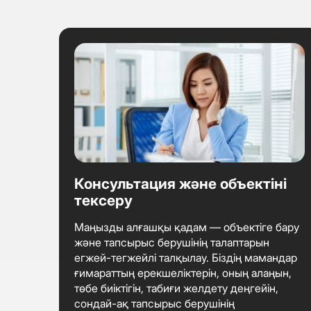
Консультация және объектіні
тексеру
Маңызды алғашқы қадам — объектіге бару
және тапсырыс берушінің талаптарын
егжей-тегжейлі талқылау. Біздің мамандар
ғимараттың ерекшеліктерін, оның алаңын,
төбе биіктігін, табиғи желдету деңгейін,
сондай-ақ тапсырыс берушінің