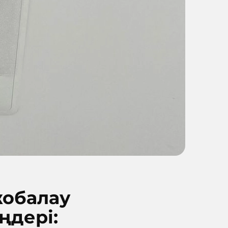
жобалау
ңдері: