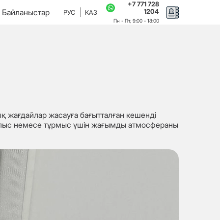
+7 771 728
Байланыстар
1204
РУС
КАЗ
қ жағдайлар жасауға бағытталған кешенді
алыс немесе тұрмыс үшін жағымды атмосфераны