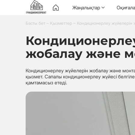
Жаңалықтар
Оқиғал
–
–
Басты бет
Қызметтер
Кондиционерлеу жүйелерін 
Кондиционерле
жобалау және 
Кондиционерлеу жүйелерін жобалау және монтаж
қызмет. Сапалы кондиционерлеу жүйесі белгіл
қамтамасыз етеді.