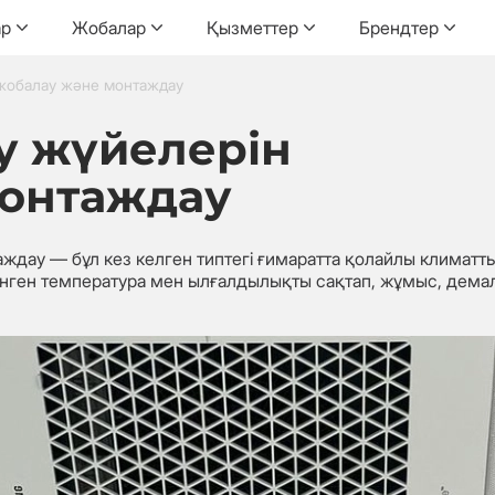
ар
Жобалар
Қызметтер
Брендтер
жобалау және монтаждау
у жүйелерін
монтаждау
дау — бұл кез келген типтегі ғимаратта қолайлы климатты
енген температура мен ылғалдылықты сақтап, жұмыс, дем