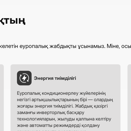
қтың
 келетін еуропалық жабдықты ұсынамыз. Міне, осы
Энергия тиімділігі
Еуропалық кондиционерлеу жүйелерінің
негізгі артықшылықтарының бірі — олардың
жоғары энергия тиімділігі. Жабдық қазіргі
заманғы инверторлық басқару
технологияларын, жылуды қалпына келтіру
және автоматты режимдерді қолдану