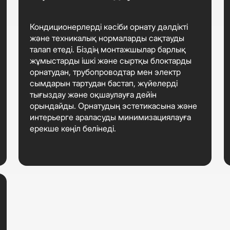
Кондиционерлерді кәсіби орнату дәлдікті
және техникалық нормаларды сақтауды
талап етеді. Біздің монтажшылар барлық
жұмыстарды ішкі және сыртқы блоктарды
орнатудан, трубопроводтар мен электр
сымдарын тартудан бастап, жүйелерді
тығыздау және оқшаулауға дейін
орындайды. Орнатудың эстетикасына және
интерьерге араласуды минимизациялауға
ерекше көңіл бөлінеді.